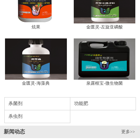
炫果
金匮灵-左旋亚磷酸
金匮灵-海藻典
泉露根宝-微生物菌
杀菌剂
功能肥
杀虫剂
新闻动态
更多>>